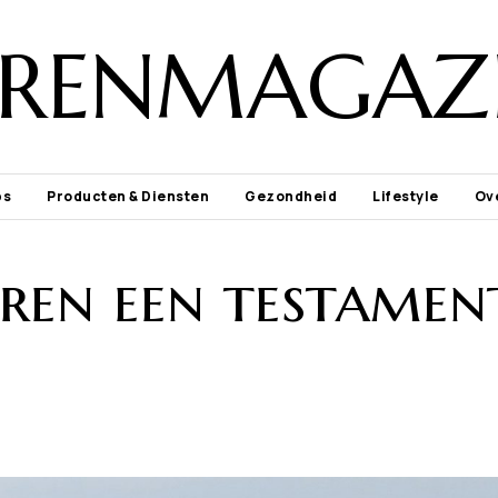
ORENMAGAZI
ps
Producten & Diensten
Gezondheid
Lifestyle
Ov
en een testamen
n