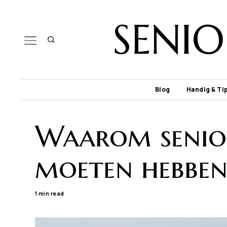
SENI
Blog
Handig & Ti
Waarom senior
moeten hebbe
1 min read