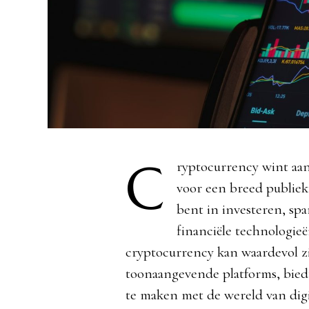
C
ryptocurrency wint aan
voor een breed publiek
bent in investeren, sp
financiële technologieë
cryptocurrency kan waardevol z
toonaangevende platforms, bied
te maken met de wereld van digit