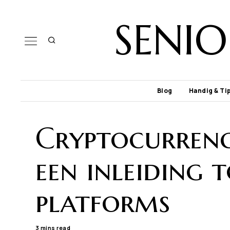
SENI
Blog
Handig & Ti
Cryptocurrenc
een inleiding 
platforms
3 mins read