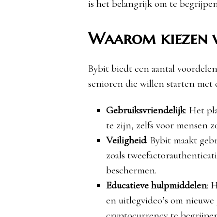
is het belangrijk om te begrijpe
Waarom kiezen v
Bybit biedt een aantal voordele
senioren die willen starten met
Gebruiksvriendelijk
: Het p
te zijn, zelfs voor mensen 
Veiligheid
: Bybit maakt geb
zoals tweefactorauthenticat
beschermen.
Educatieve hulpmiddelen
: 
en uitlegvideo’s om nieuwe 
cryptocurrency te begrijpen