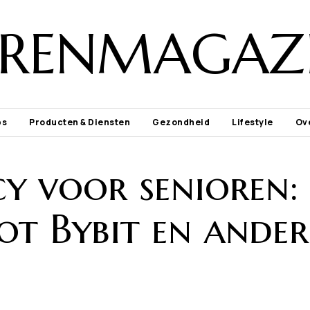
ORENMAGAZI
ps
Producten & Diensten
Gezondheid
Lifestyle
Ov
y voor senioren:
tot Bybit en ander