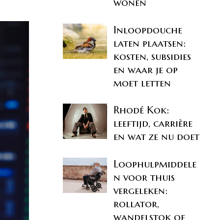
wonen
Inloopdouche
laten plaatsen:
kosten, subsidies
en waar je op
moet letten
Rhodé Kok:
leeftijd, carrière
en wat ze nu doet
Loophulpmiddele
n voor thuis
vergeleken:
rollator,
wandelstok of