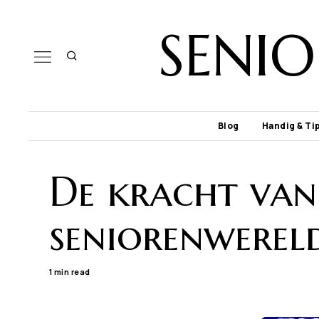
SENI
Blog
Handig & Ti
De kracht van 
seniorenwerel
1 min read