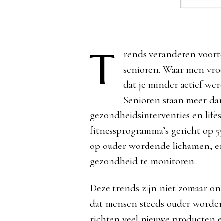
T
rends veranderen voort
senioren
. Waar men vro
dat je minder actief we
Senioren staan meer da
gezondheidsinterventies en lifes
fitnessprogramma’s gericht op 5
op ouder wordende lichamen, en
gezondheid te monitoren.
Deze trends zijn niet zomaar ont
dat mensen steeds ouder worden
richten veel nieuwe producten e