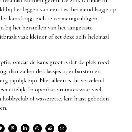
l resultaat kunnen geven. De zink formule in
ld bij het leggen van een beschermend laagje op
der kans krijgt zich te vermenigvuldigen.
 bij het herstellen van het aangetaste
itbraak vaak kleiner of zet deze zelfs helemaal
optie, omdat de kans groot is dat de plek rood
ang, dan zullen de blaasjes openbarsten en
rg pijnlijk zijn. Niet alleen is dit vervelend
besmettelijk. In openbare ruimtes waar veel
 hobbyclub of wasserette, kan haast geboden
ten.