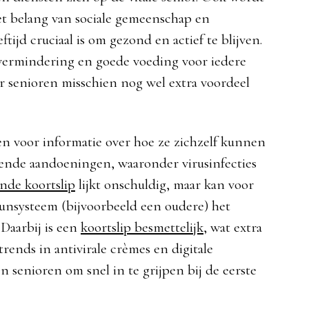
et belang van sociale gemeenschap en
tijd cruciaal is om gezond en actief te blijven.
svermindering en goede voeding voor iedere
oor senioren misschien nog wel extra voordeel
pen voor informatie over hoe ze zichzelf kunnen
nde aandoeningen, waaronder virusinfecties
nde koortslip
lijkt onschuldig, maar kan voor
nsysteem (bijvoorbeeld een oudere) het
 Daarbij is een
koortslip besmettelijk
, wat extra
trends in antivirale crèmes en digitale
n senioren om snel in te grijpen bij de eerste