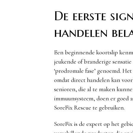
De eerste sig
handelen bela
Een beginnende koortslip kenme
jeukende of branderige sensatie
‘prodromale fase’ genoemd. Het
omdat direct handelen kan voork
senioren, die al te maken kunn
immuunsysteem, doen er goed aa
SoreFix Rescue te gebruiken.
SoreFix is de expert op het geb