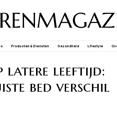
ORENMAGAZI
ps
Producten & Diensten
Gezondheid
Lifestyle
Ov
latere leeftijd:
ste bed verschil