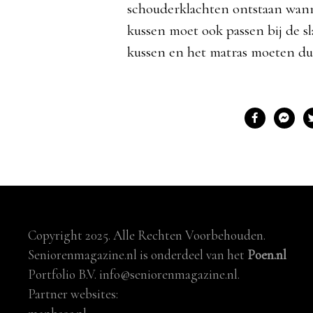
schouderklachten ontstaan wanne
kussen moet ook passen bij de s
kussen en het matras moeten du
Copyright 2025. Alle Rechten Voorbehouden.
Seniorenmagazine.nl is onderdeel van het
Poen.nl
Portfolio B.V. info@seniorenmagazine.nl.
Partner websites: