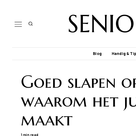
SENI
Blog
Handig & Ti
Goed slapen op 
waarom het jui
maakt
1 min read