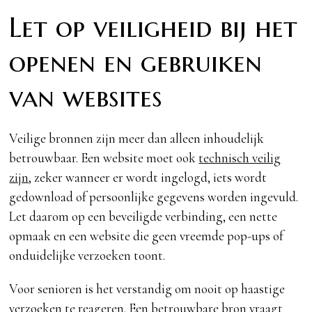
Let op veiligheid bij het
openen en gebruiken
van websites
Veilige bronnen zijn meer dan alleen inhoudelijk
betrouwbaar. Een website moet ook
technisch veilig
zijn
, zeker wanneer er wordt ingelogd, iets wordt
gedownload of persoonlijke gegevens worden ingevuld.
Let daarom op een beveiligde verbinding, een nette
opmaak en een website die geen vreemde pop-ups of
onduidelijke verzoeken toont.
Voor senioren is het verstandig om nooit op haastige
verzoeken te reageren. Een betrouwbare bron vraagt