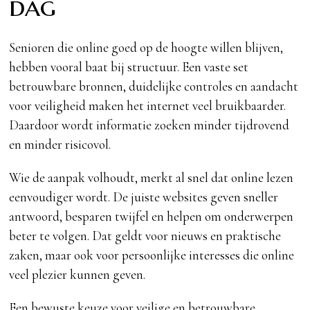
dag
Senioren die online goed op de hoogte willen blijven,
hebben vooral baat bij structuur. Een vaste set
betrouwbare bronnen, duidelijke controles en aandacht
voor veiligheid maken het internet veel bruikbaarder.
Daardoor wordt informatie zoeken minder tijdrovend
en minder risicovol.
Wie de aanpak volhoudt, merkt al snel dat online lezen
eenvoudiger wordt. De juiste websites geven sneller
antwoord, besparen twijfel en helpen om onderwerpen
beter te volgen. Dat geldt voor nieuws en praktische
zaken, maar ook voor persoonlijke interesses die online
veel plezier kunnen geven.
Een bewuste keuze voor veilige en betrouwbare