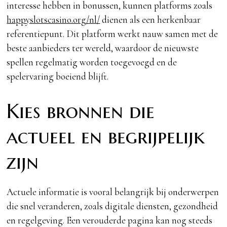
interesse hebben in bonussen, kunnen platforms zoals
happyslotscasino.org/nl/
dienen als een herkenbaar
referentiepunt. Dit platform werkt nauw samen met de
beste aanbieders ter wereld, waardoor de nieuwste
spellen regelmatig worden toegevoegd en de
spelervaring boeiend blijft.
Kies bronnen die
actueel en begrijpelijk
zijn
Actuele informatie is vooral belangrijk bij onderwerpen
die snel veranderen, zoals digitale diensten, gezondheid
en regelgeving. Een verouderde pagina kan nog steeds