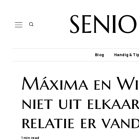
SENI
Blog
Handig & Ti
Máxima en Wi
niet uit elkaa
relatie er va
1 min read