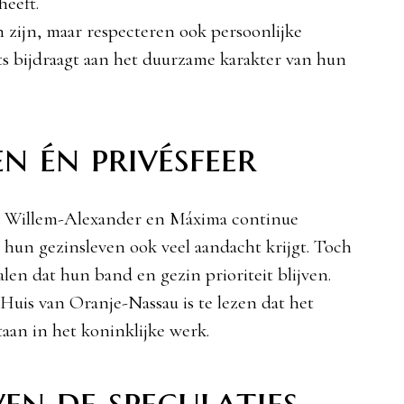
heeft.
 zijn, maar respecteren ook persoonlijke
ts bijdraagt aan het duurzame karakter van hun
n én privésfeer
n Willem-Alexander en Máxima continue
 hun gezinsleven ook veel aandacht krijgt. Toch
alen dat hun band en gezin prioriteit blijven.
 Huis van Oranje-Nassau is te lezen dat het
taan in het koninklijke werk.
en de speculaties