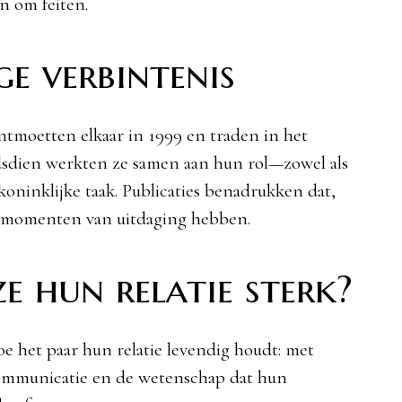
n om feiten.
e verbintenis
moetten elkaar in 1999 en traden in het
ndsdien werkten ze samen aan hun rol—zowel als
 koninklijke taak. Publicaties benadrukken dat,
hun momenten van uitdaging hebben.
e hun relatie sterk?
oe het paar hun relatie levendig houdt: met
 communicatie en de wetenschap dat hun