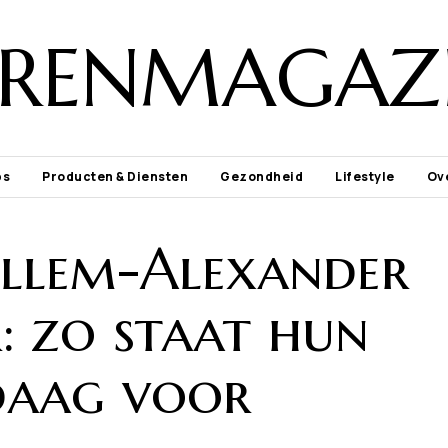
ORENMAGAZI
ps
Producten & Diensten
Gezondheid
Lifestyle
Ov
llem-Alexander
r: zo staat hun
ndaag voor