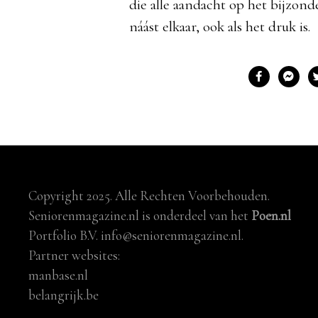
die alle aandacht op het bijzonde
náást elkaar, ook als het druk is.
Copyright 2025. Alle Rechten Voorbehouden.
Seniorenmagazine.nl is onderdeel van het
Poen.nl
Portfolio B.V. info@seniorenmagazine.nl.
Partner websites:
manbase.nl
belangrijk.be