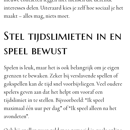
interesses delen. Uiteraard kies je zelf hoe sociaal je het
maakt – alles mag, niets moet.
Stel tijdslimieten in en
speel bewust
Spelen is leuk, maar het is ook belangrijk om je eigen
grenzen te bewaken. Zeker bij verslavende spellen of
gokspellen kan de tijd snel voorbijvliegen. Veel oudere
spelers geven aan dat het helpt om vooraf een
tijdslimiet in te stellen. Bijvoorbeeld: “Ik speel
maximaal één uur per dag” of “Ik speel alleen na het
avondeten”.