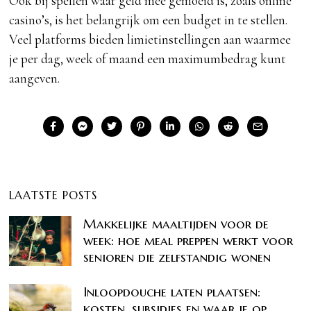
Ook bij spellen waar geld mee gemoeid is, zoals online
casino’s, is het belangrijk om een budget in te stellen.
Veel platforms bieden limietinstellingen aan waarmee
je per dag, week of maand een maximumbedrag kunt
aangeven.
LAATSTE POSTS
Makkelijke maaltijden voor de
week: hoe meal preppen werkt voor
senioren die zelfstandig wonen
Inloopdouche laten plaatsen:
kosten, subsidies en waar je op