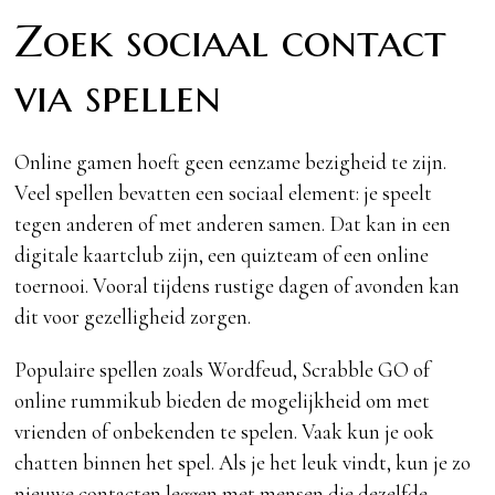
Zoek sociaal contact
via spellen
Online gamen hoeft geen eenzame bezigheid te zijn.
Veel spellen bevatten een sociaal element: je speelt
tegen anderen of met anderen samen. Dat kan in een
digitale kaartclub zijn, een quizteam of een online
toernooi. Vooral tijdens rustige dagen of avonden kan
dit voor gezelligheid zorgen.
Populaire spellen zoals Wordfeud, Scrabble GO of
online rummikub bieden de mogelijkheid om met
vrienden of onbekenden te spelen. Vaak kun je ook
chatten binnen het spel. Als je het leuk vindt, kun je zo
nieuwe contacten leggen met mensen die dezelfde