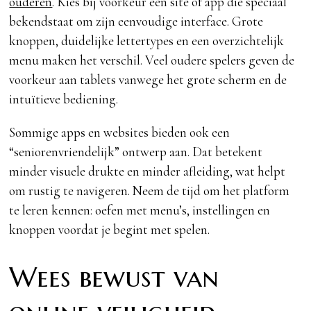
ouderen
. Kies bij voorkeur een site of app die speciaal
bekendstaat om zijn eenvoudige interface. Grote
knoppen, duidelijke lettertypes en een overzichtelijk
menu maken het verschil. Veel oudere spelers geven de
voorkeur aan tablets vanwege het grote scherm en de
intuïtieve bediening.
Sommige apps en websites bieden ook een
“seniorenvriendelijk” ontwerp aan. Dat betekent
minder visuele drukte en minder afleiding, wat helpt
om rustig te navigeren. Neem de tijd om het platform
te leren kennen: oefen met menu’s, instellingen en
knoppen voordat je begint met spelen.
Wees bewust van