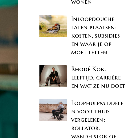
wonen
Inloopdouche
laten plaatsen:
kosten, subsidies
en waar je op
moet letten
Rhodé Kok:
leeftijd, carrière
en wat ze nu doet
Loophulpmiddele
n voor thuis
vergeleken:
rollator,
wandelstok of