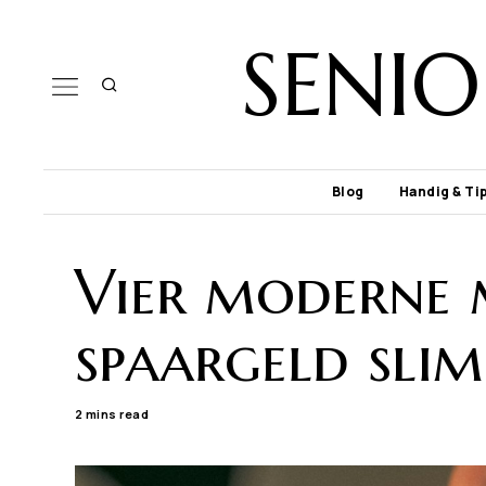
SENI
Blog
Handig & Ti
Vier moderne 
spaargeld slim
2 mins read