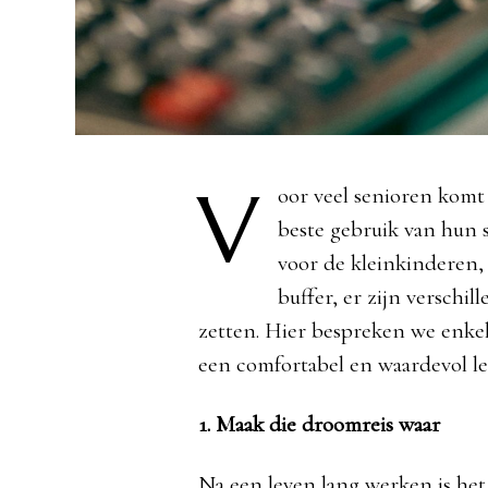
V
oor veel senioren kom
beste gebruik van hun 
voor de kleinkinderen, 
buffer, er zijn verschi
zetten. Hier bespreken we enke
een comfortabel en waardevol leve
1. Maak die droomreis waar
Na een leven lang werken is het