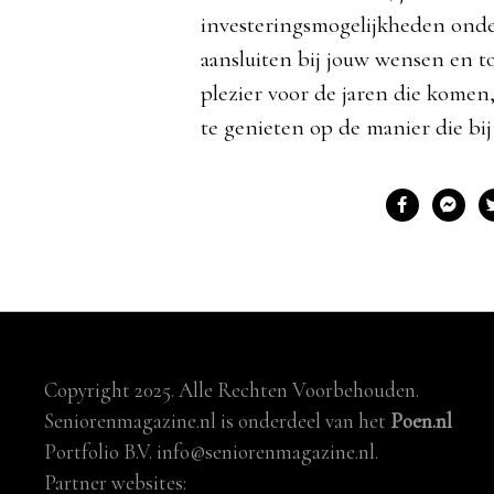
investeringsmogelijkheden onder
aansluiten bij jouw wensen en t
plezier voor de jaren die komen,
te genieten op de manier die bij 
Copyright 2025. Alle Rechten Voorbehouden.
Seniorenmagazine.nl is onderdeel van het
Poen.nl
Portfolio B.V. info@seniorenmagazine.nl.
Partner websites: