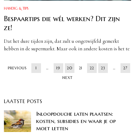
HANDIG & TIPS
Bespaartips die wél werken? Dit zijn
ze!
Dat het dure tijden zijn, dat zult u ongetwijfeld gemerkt
hebben in de supermarkt. Maar ook in andere kosten is het te
PREVIOUS
1
…
19
20
21
22
23
…
27
NEXT
LAATSTE POSTS
Inloopdouche laten plaatsen:
kosten, subsidies en waar je op
moet letten