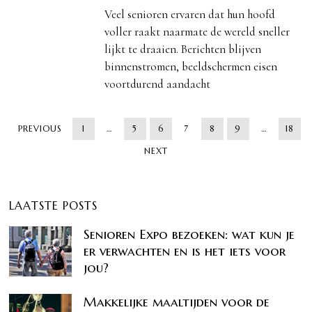
Veel senioren ervaren dat hun hoofd
voller raakt naarmate de wereld sneller
lijkt te draaien. Berichten blijven
binnenstromen, beeldschermen eisen
voortdurend aandacht
PREVIOUS
1
…
5
6
7
8
9
…
18
NEXT
LAATSTE POSTS
Senioren Expo bezoeken: wat kun je
er verwachten en is het iets voor
jou?
Makkelijke maaltijden voor de