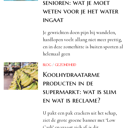
senioren: wat je moet
weten voor je het water
ingaat
Je gewrichten doen pijn bij wandelen,
hardlopen voelt allang niet meer prettig,
en in deze zomerhitte is buiten sporten al
helemaal geen
BLOG
/
GEZONDHEID
Koolhydraatarme
producten in de
supermarkt: wat is slim
en wat is reclame?
U pakt een pak crackers uit het schap,
ziet de grote groene banner met ‘Low
Carb’ en vraagt zich af: is dit