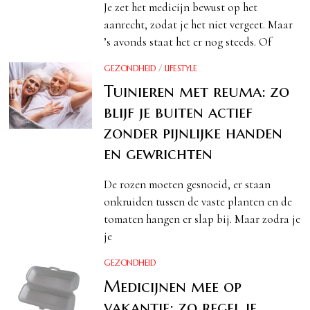
Je zet het medicijn bewust op het
aanrecht, zodat je het niet vergeet. Maar
’s avonds staat het er nog steeds. Of
GEZONDHEID
/
LIFESTYLE
Tuinieren met reuma: zo
blijf je buiten actief
zonder pijnlijke handen
en gewrichten
De rozen moeten gesnoeid, er staan
onkruiden tussen de vaste planten en de
tomaten hangen er slap bij. Maar zodra je
je
GEZONDHEID
Medicijnen mee op
vakantie: zo regel je